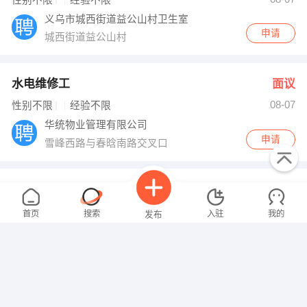
性别不限
经验不限
义乌市城西街道益公山村卫生室
申请
城西街道益公山村
水电维修工
面议
08-07
性别不限
经验不限
华统物业管理有限公司
申请
雪峰西路与春晗南路交叉口
外贸业务员
面议
08-07
性别不限
经验不限
首页
搜索
入驻
我的
发布
义乌市亚纳进出口有限公司
申请
江南三区65栋5号
见习助理
面议