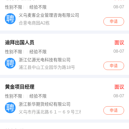
08-07
出纳
保险
性别不限
经验不限
义乌麦客企业管理咨询有限公司
编辑
法律
申请
合意电商园A2栋
保洁
贸易采购
迪拜出国人员
面议
跟单
理财顾问
08-07
性别不限
经验不限
浙江亿源光电科技有限公司
其他职位
申请
浦江县中山工业园华为路18号
黄金项目经理
面议
08-07
性别不限
经验不限
浙江新华期货经纪有限公司
申请
义乌市丹溪北路６１－６９号三楼