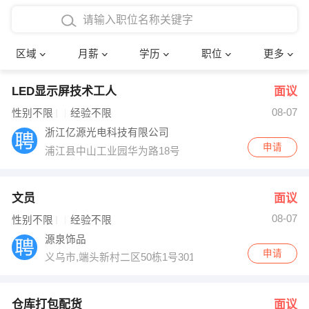
4000-5000元
本科
行政后勤
建筑装潢
确定
区域
月薪
学历
职位
更多
5000-8000元
硕士
销售岗位
教师
LED显示屏技术工人
面议
8000-12000元
博士
文员
护士
08-07
性别不限
经验不限
12000-20000元
财务会计
传单派发
浙江亿源光电科技有限公司
申请
浦江县中山工业园华为路18号
其他
超市零售
促销导购
网络IT
保健按摩
文员
面议
08-07
性别不限
经验不限
快递员
前台接待
源泉饰品
申请
义乌市,端头新村二区50栋1号301
收银员
技术员/工程师
水电/机修
部门经理
仓库打包配货
面议